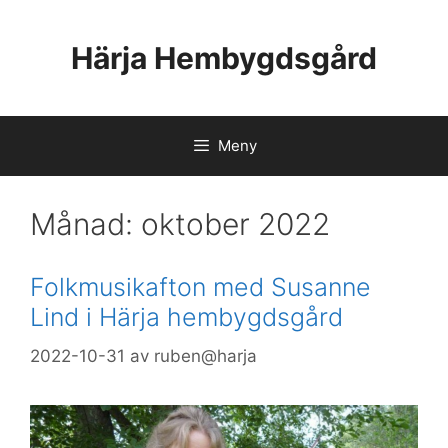
Hoppa
till
Härja Hembygdsgård
innehåll
Meny
Månad:
oktober 2022
Folkmusikafton med Susanne
Lind i Härja hembygdsgård
2022-10-31
av
ruben@harja